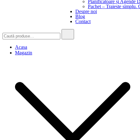
Planificatoare și Agende D
Pachet – Traieste simplu. 
Despre noi
Blog
Contact
Caută
după:
Acasa
Magazin