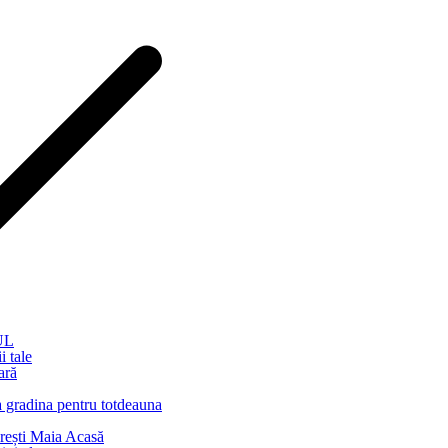
UL
i tale
ară
a gradina pentru totdeauna
Crești Maia Acasă