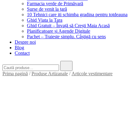
Farmacia verde de Primăvară
Surse de venit la țară
10 Tehnici care iti schimba gradina pentru totdeauna
Ghid Viata la Tara
Ghid Gratuit – Învață să Crești Maia Acasă
Planificatoare și Agende Digitale
Pachet – Traieste simplu. Câștigă cu sens
Despre noi
Blog
Contact
Caută
după:
Prima pagină
/
Produse Artizanale
/
Articole vestimentare