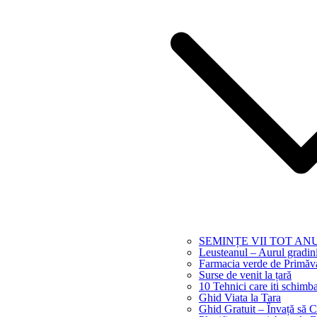
SEMINȚE VII TOT AN
Leusteanul – Aurul gradini
Farmacia verde de Primăv
Surse de venit la țară
10 Tehnici care iti schimb
Ghid Viata la Tara
Ghid Gratuit – Învață să 