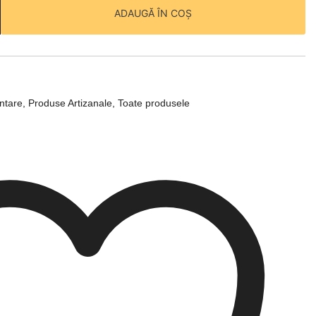
ADAUGĂ ÎN COȘ
entare
,
Produse Artizanale
,
Toate produsele