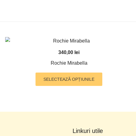
340,00
lei
Rochie Mirabella
Acest
SELECTEAZĂ OPȚIUNILE
produs
are
mai
multe
variații.
Opțiunile
pot
Linkuri utile