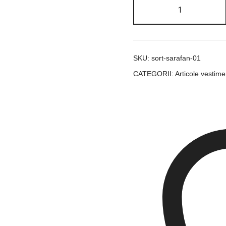
Cantitate
Șorț
Sarafan
SKU:
sort-sarafan-01
CATEGORII:
Articole vestim