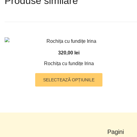
Produse similare
320,00
lei
Rochița cu fundițe Irina
Acest
SELECTEAZĂ OPȚIUNILE
produs
are
mai
multe
variații.
Opțiunile
pot
Pagini