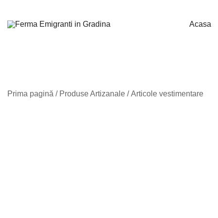
Sari
la
Acasa
conținut
Emigranti in Gradina
Prima pagină
/
Produse Artizanale
/
Articole vestimentare