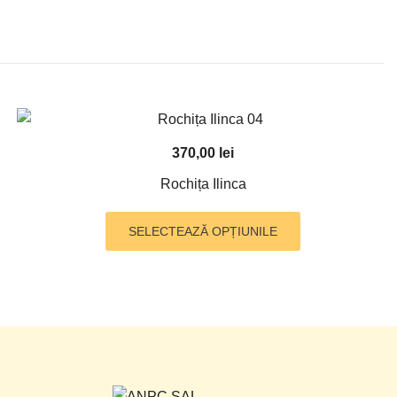
370,00
lei
Rochița Ilinca
Acest
SELECTEAZĂ OPȚIUNILE
produs
are
mai
multe
variații.
Opțiunile
pot