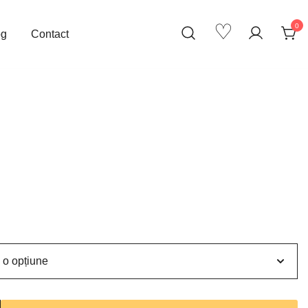
♡
0
og
Contact